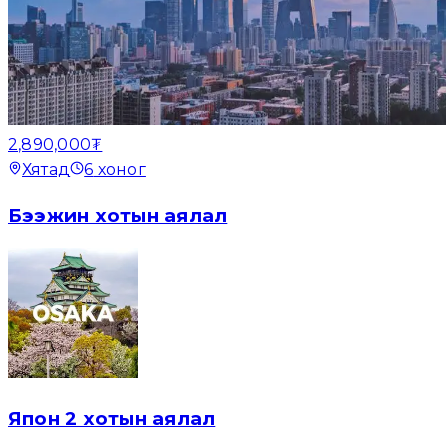
2,890,000₮
Хятад
6
хоног
Бээжин хотын аялал
Япон 2 хотын аялал