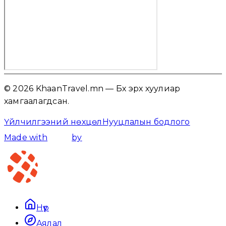
© 2026 KhaanTravel.mn — Бүх эрх хуулиар
хамгаалагдсан.
Үйлчилгээний нөхцөл
Нууцлалын бодлого
Made with
by
Нүүр
Аялал