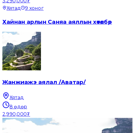
3,290,000₮
Хятад
9
хоног
Хайнан арлын Саняа аяллын хөтөлбөр
Жанжиажэ аялал /Аватар/
Хятад
8
өдөр
2,990,000₮