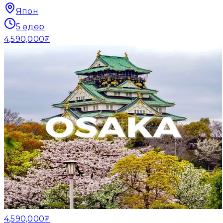
Япон
5
өдөр
4,590,000₮
4,590,000₮