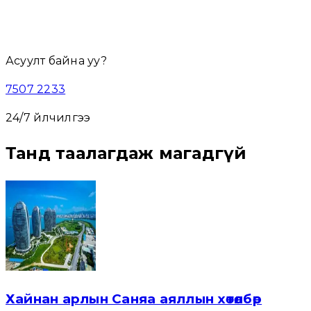
Нийт дүн:
0
₮
Асуулт байна уу?
7507 2233
24/7 үйлчилгээ
Танд таалагдаж магадгүй
Хайнан арлын Саняа аяллын хөтөлбөр