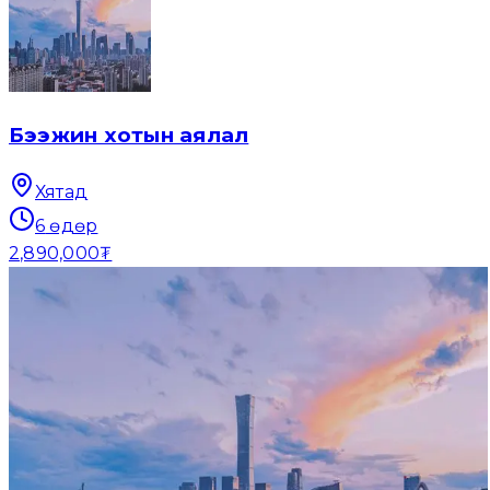
Бээжин хотын аялал
Хятад
6
өдөр
2,890,000₮