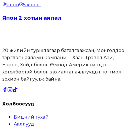
Япон
5
хоног
Япон 2 хотын аялал
20 жилийн туршлагаар баталгаажсан, Монголдоо
тэргүүлэгч аяллын компани —Хаан Трэвел Ази,
Европ, Хойд болон Өмнөд Америк тивүүд рүү
хөтөлбөртэй болон захиалгат аяллуудыг тогтмол
зохион байгуулж байна.
Холбоосууд
Бидний тухай
Аяллууд