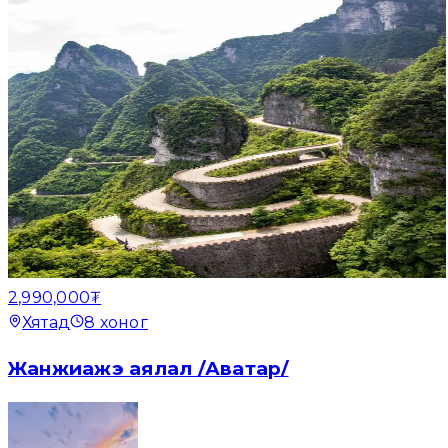
2,990,000₮
Хятад
8
хоног
Жанжиажэ аялал /Аватар/