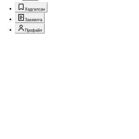
Хадгалсан
Захиалга
Профайл