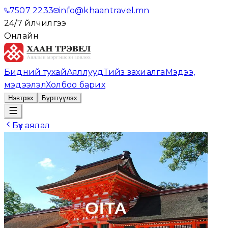
7507 2233
info@khaantravel.mn
24/7 үйлчилгээ
Онлайн
Бидний тухай
Аяллууд
Тийз захиалга
Мэдээ,
мэдээлэл
Холбоо барих
Нэвтрэх
Бүртгүүлэх
Бүх аялал