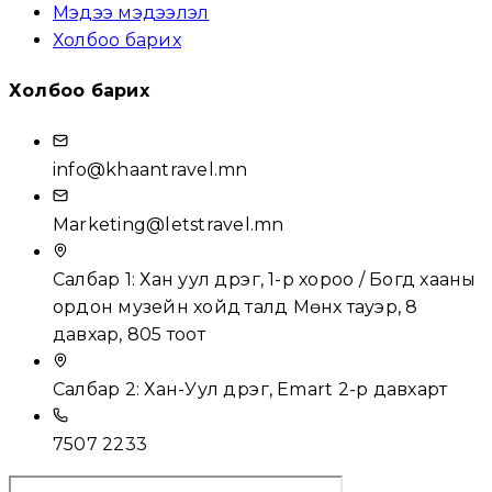
Мэдээ мэдээлэл
Холбоо барих
Холбоо барих
info@khaantravel.mn
Marketing@letstravel.mn
Салбар 1: Хан уул дүүрэг, 1-р хороо / Богд хааны
ордон музейн хойд талд Мөнх тауэр, 8
давхар, 805 тоот
Салбар 2: Хан-Уул дүүрэг, Emart 2-р давхарт
7507 2233