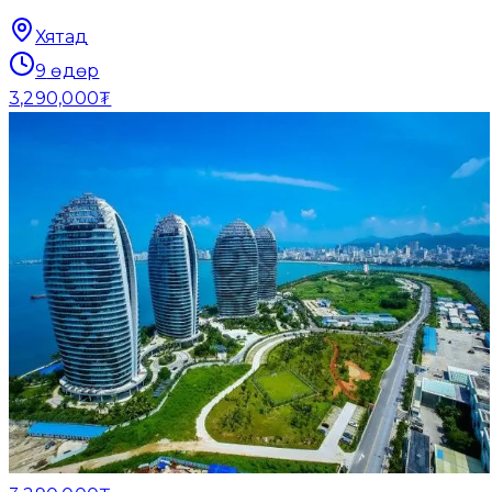
Хятад
9
өдөр
3,290,000₮