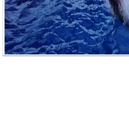
Шууд нислэгтэй
Япон улсын Ойта мужийн
аялал
Япон