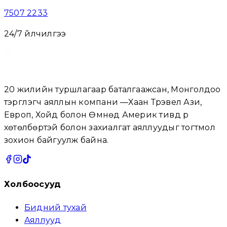
7507 2233
24/7 үйлчилгээ
20 жилийн туршлагаар баталгаажсан, Монголдоо
тэргүүлэгч аяллын компани —Хаан Трэвел Ази,
Европ, Хойд болон Өмнөд Америк тивүүд рүү
хөтөлбөртэй болон захиалгат аяллуудыг тогтмол
зохион байгуулж байна.
Холбоосууд
Бидний тухай
Аяллууд