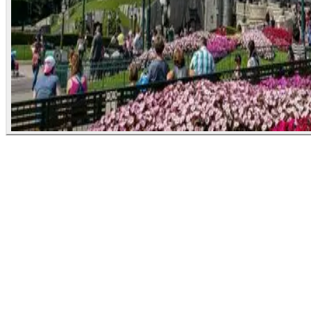
Шанхай хотын аяллын хөтөлбөр /5
шөнө 6 өдөр/
Хятад
Хугацаа