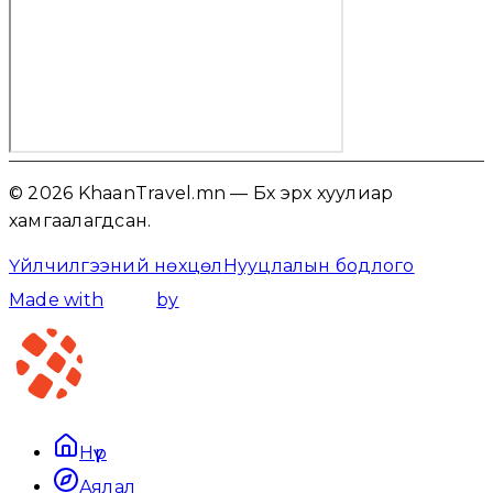
© 2026 KhaanTravel.mn — Бүх эрх хуулиар
хамгаалагдсан.
Үйлчилгээний нөхцөл
Нууцлалын бодлого
Made with
by
Нүүр
Аялал