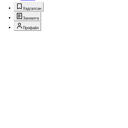
Хадгалсан
Захиалга
Профайл