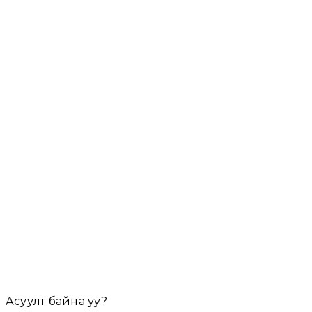
6
Шанхай -Улаанбаатар
3,390,000₮
/ хүн
Явах огноо сонгох
4
Holiday Inn
Урьдчилгаа (
10
%)
0
₮
Нийт дүн:
0
₮
Асуулт байна уу?