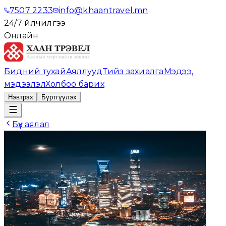
7507 2233
info@khaantravel.mn
24/7 үйлчилгээ
Онлайн
Бидний тухай
Аяллууд
Тийз захиалга
Мэдээ,
мэдээлэл
Холбоо барих
Нэвтрэх
Бүртгүүлэх
Бүх аялал