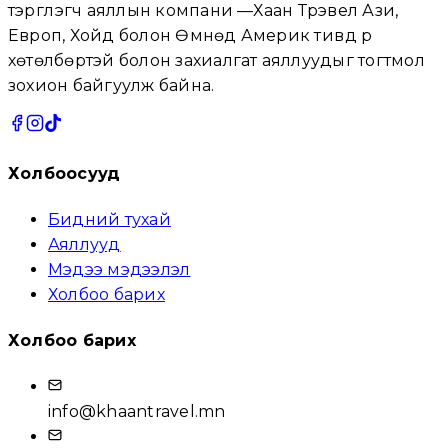
тэргүүлэгч аяллын компани —Хаан Трэвел Ази,
Европ, Хойд болон Өмнөд Америк тивүүд рүү
хөтөлбөртэй болон захиалгат аяллуудыг тогтмол
зохион байгуулж байна.
Холбоосууд
Бидний тухай
Аяллууд
Мэдээ мэдээлэл
Холбоо барих
Холбоо барих
info@khaantravel.mn