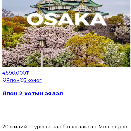
4,590,000₮
Япон
5
хоног
Япон 2 хотын аялал
20 жилийн туршлагаар баталгаажсан, Монголдоо