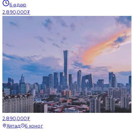
6
өдөр
2,890,000₮
2,890,000₮
Хятад
6
хоног