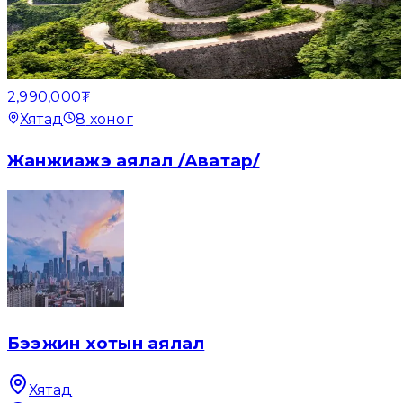
2,990,000₮
Хятад
8
хоног
Жанжиажэ аялал /Аватар/
Бээжин хотын аялал
Хятад