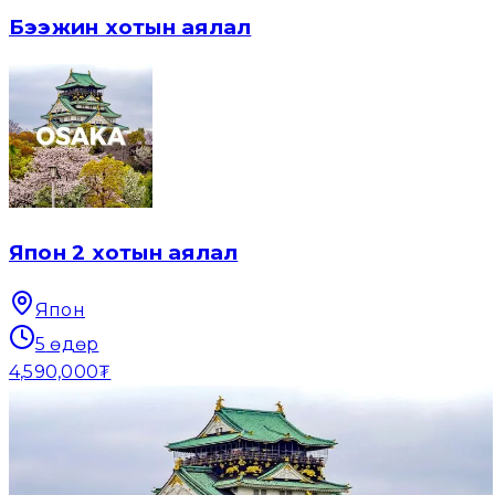
Бээжин хотын аялал
Япон 2 хотын аялал
Япон
5
өдөр
4,590,000₮