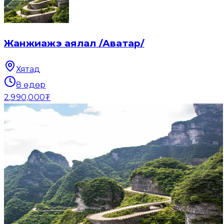
Жанжиажэ аялал /Аватар/
Хятад
8
өдөр
2,990,000₮