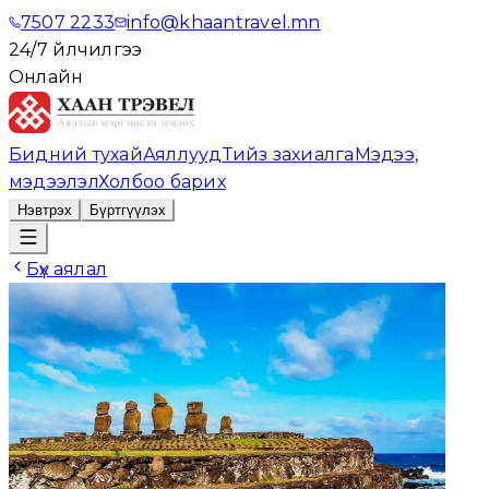
7507 2233
info@khaantravel.mn
24/7 үйлчилгээ
Онлайн
Бидний тухай
Аяллууд
Тийз захиалга
Мэдээ,
мэдээлэл
Холбоо барих
Нэвтрэх
Бүртгүүлэх
Бүх аялал