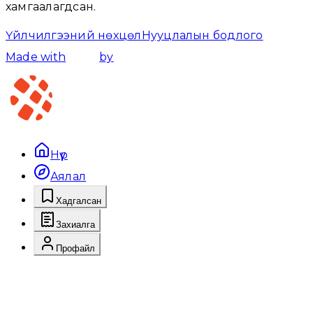
хамгаалагдсан.
Үйлчилгээний нөхцөл
Нууцлалын бодлого
Made with
by
Нүүр
Аялал
Хадгалсан
Захиалга
Профайл