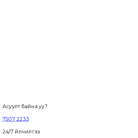
5
Жэжү-Улаанбаатар
4,290,000₮
/ хүн
Явах огноо сонгох
Урьдчилгаа (
50
%)
0
₮
Нийт дүн:
0
₮
Асуулт байна уу?
7507 2233
24/7 үйлчилгээ