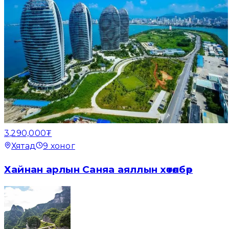
3,290,000₮
Хятад
9
хоног
Хайнан арлын Саняа аяллын хөтөлбөр