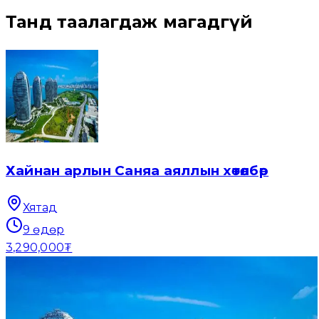
Танд таалагдаж магадгүй
Хайнан арлын Саняа аяллын хөтөлбөр
Хятад
9
өдөр
3,290,000₮