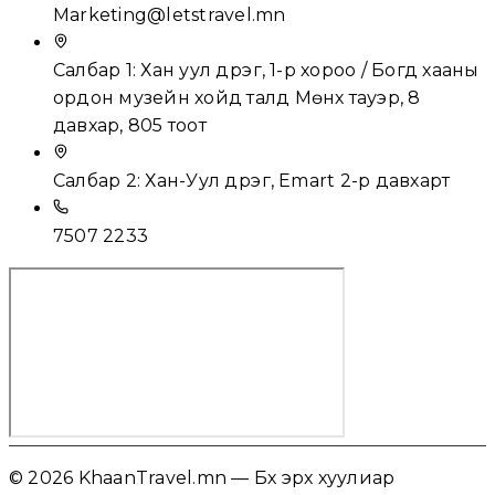
Marketing@letstravel.mn
Салбар 1: Хан уул дүүрэг, 1-р хороо / Богд хааны
ордон музейн хойд талд Мөнх тауэр, 8
давхар, 805 тоот
Салбар 2: Хан-Уул дүүрэг, Emart 2-р давхарт
7507 2233
© 2026 KhaanTravel.mn — Бүх эрх хуулиар