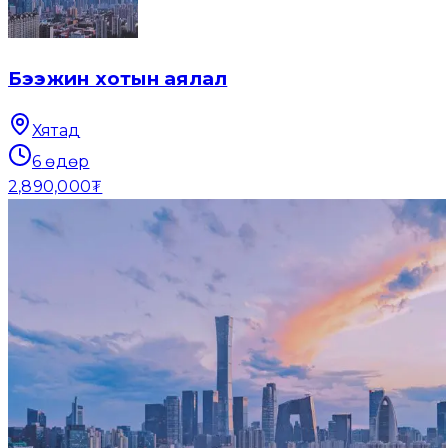
Бээжин хотын аялал
Хятад
6
өдөр
2,890,000₮