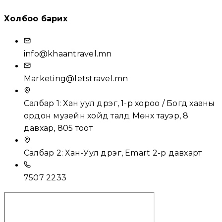
Холбоо барих
info@khaantravel.mn
Marketing@letstravel.mn
Салбар 1: Хан уул дүүрэг, 1-р хороо / Богд хааны
ордон музейн хойд талд Мөнх тауэр, 8
давхар, 805 тоот
Салбар 2: Хан-Уул дүүрэг, Emart 2-р давхарт
7507 2233