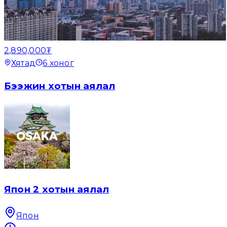
2,890,000₮
Хятад
6
хоног
Бээжин хотын аялал
Япон 2 хотын аялал
Япон