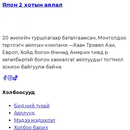
Япон 2 хотын аялал
20 жилийн туршлагаар баталгаажсан, Монголдоо
тэргүүлэгч аяллын компани —Хаан Трэвел Ази,
Европ, Хойд болон Өмнөд Америк тивүүд рүү
хөтөлбөртэй болон захиалгат аяллуудыг тогтмол
зохион байгуулж байна.
Холбоосууд
Бидний тухай
Аяллууд
Мэдээ мэдээлэл
Холбоо барих