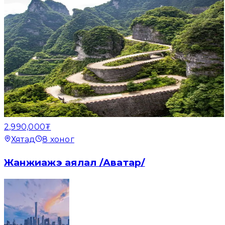
2,990,000₮
Хятад
8
хоног
Жанжиажэ аялал /Аватар/