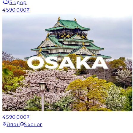
5
өдөр
4,590,000₮
4,590,000₮
Япон
5
хоног