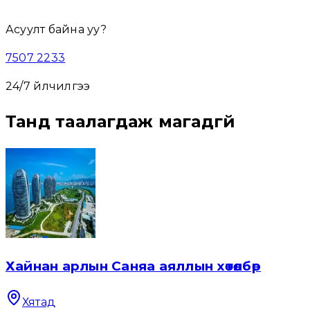
Асуулт байна уу?
7507 2233
24/7 үйлчилгээ
Танд таалагдаж магадгүй
Хайнан арлын Саняа аяллын хөтөлбөр
Хятад