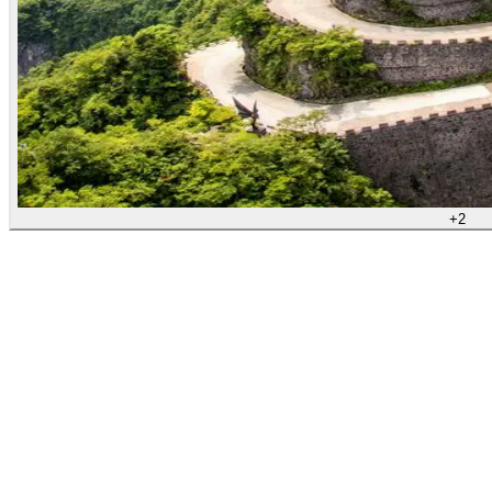
+
2
Тусгай аялал
Жанжиажэ-Гүйлинь 2 хотын
аялал
Хятад