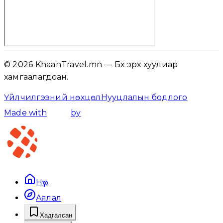
© 2026 KhaanTravel.mn — Бүх эрх хуулиар
хамгаалагдсан.
Үйлчилгээний нөхцөл
Нууцлалын бодлого
Made with
by
Нүүр
Аялал
Хадгалсан