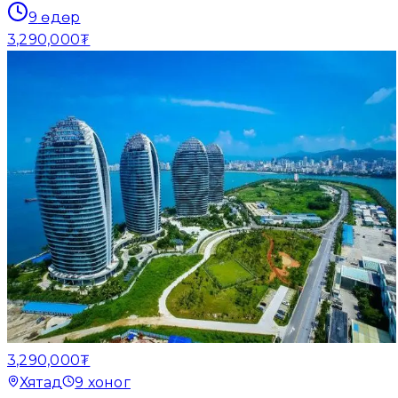
9
өдөр
3,290,000₮
3,290,000₮
Хятад
9
хоног