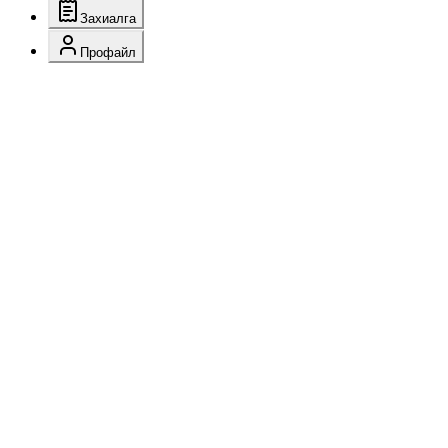
Захиалга
Профайл