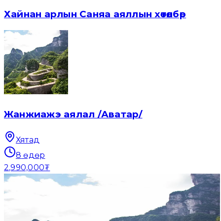
Хайнан арлын Саняа аяллын хөтөлбөр
Жанжиажэ аялал /Аватар/
Хятад
8
өдөр
2,990,000₮