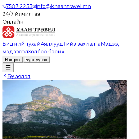
7507 2233
info@khaantravel.mn
24/7 үйлчилгээ
Онлайн
Бидний тухай
Аяллууд
Тийз захиалга
Мэдээ,
мэдээлэл
Холбоо барих
Нэвтрэх
Бүртгүүлэх
Бүх аялал