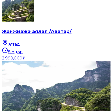
Жанжиажэ аялал /Аватар/
Хятад
8
өдөр
2,990,000₮