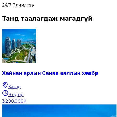
24/7 үйлчилгээ
Танд таалагдаж магадгүй
Хайнан арлын Саняа аяллын хөтөлбөр
Хятад
9
өдөр
3,290,000₮