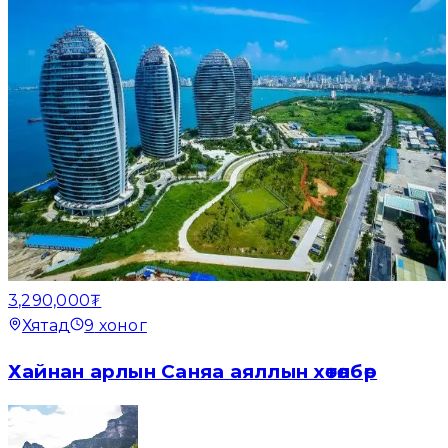
3,290,000₮
Хятад
9
хоног
Хайнан арлын Саняа аяллын хөтөлбөр