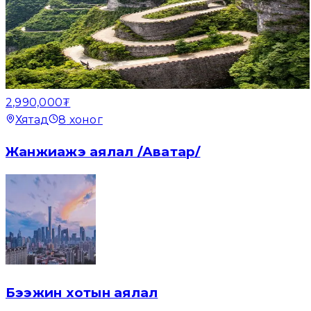
2,990,000₮
Хятад
8
хоног
Жанжиажэ аялал /Аватар/
Бээжин хотын аялал