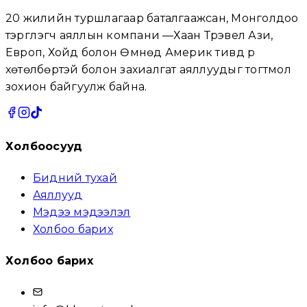
20 жилийн туршлагаар баталгаажсан, Монголдоо
тэргүүлэгч аяллын компани —Хаан Трэвел Ази,
Европ, Хойд болон Өмнөд Америк тивүүд рүү
хөтөлбөртэй болон захиалгат аяллуудыг тогтмол
зохион байгуулж байна.
Холбоосууд
Бидний тухай
Аяллууд
Мэдээ мэдээлэл
Холбоо барих
Холбоо барих