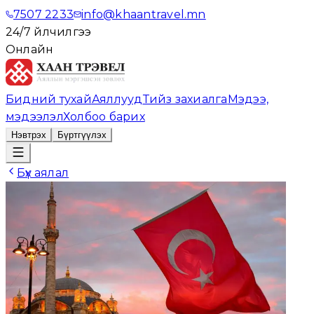
7507 2233
info@khaantravel.mn
24/7 үйлчилгээ
Онлайн
Бидний тухай
Аяллууд
Тийз захиалга
Мэдээ,
мэдээлэл
Холбоо барих
Нэвтрэх
Бүртгүүлэх
Бүх аялал