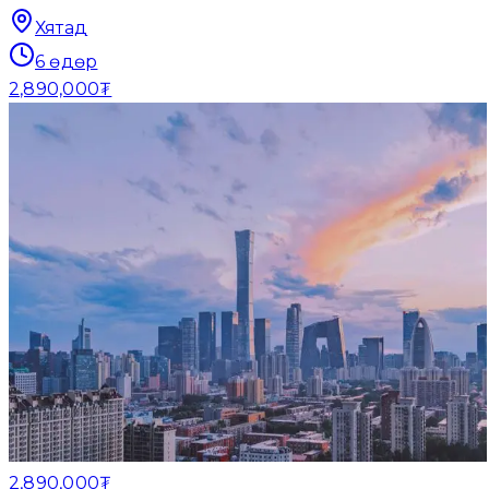
Хятад
6
өдөр
2,890,000₮
2,890,000₮