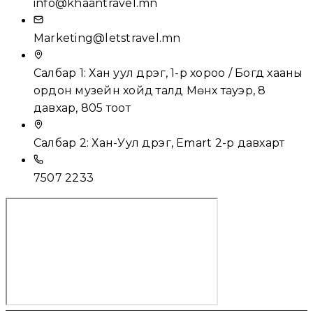
info@khaantravel.mn
Marketing@letstravel.mn
Салбар 1: Хан уул дүүрэг, 1-р хороо / Богд хааны
ордон музейн хойд талд Мөнх тауэр, 8
давхар, 805 тоот
Салбар 2: Хан-Уул дүүрэг, Emart 2-р давхарт
7507 2233