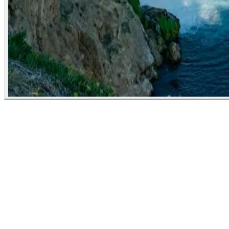
Онцлох аялал
Турк улсын 3 хотын аялал
Истанбул, Анталъяа, Памукалле
Хугацаа