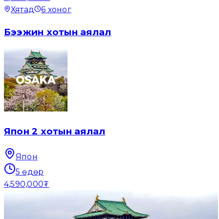
Хятад
6
хоног
Бээжин хотын аялал
Япон 2 хотын аялал
Япон
5
өдөр
4,590,000₮