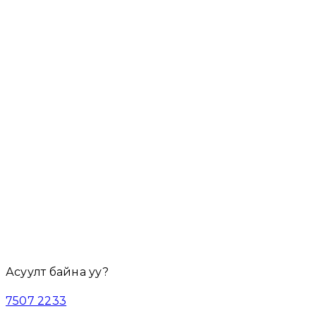
5,390,000₮
/ хүн
Явах огноо сонгох
5
Riolavitas Resort & SPA
5
ADEMPIRA SPA&THERMAL
5
Serenity Qua confort hotel
Урьдчилгаа (
50
%)
0
₮
Нийт дүн:
0
₮
Асуулт байна уу?
7507 2233