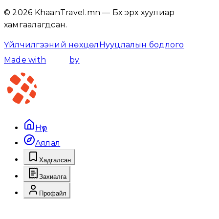
© 2026 KhaanTravel.mn — Бүх эрх хуулиар
хамгаалагдсан.
Үйлчилгээний нөхцөл
Нууцлалын бодлого
Made with
by
Нүүр
Аялал
Хадгалсан
Захиалга
Профайл