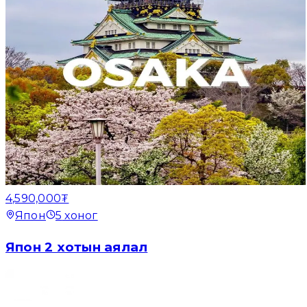
4,590,000₮
Япон
5
хоног
Япон 2 хотын аялал