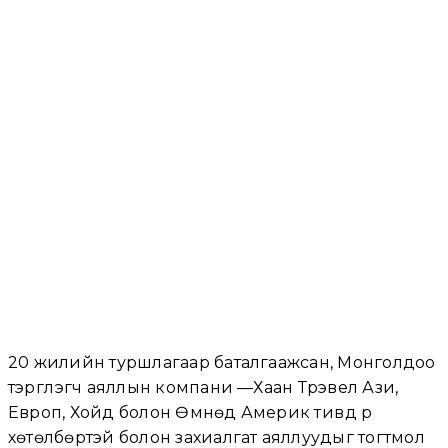
Танин мэдэхүй
Тяньмэнь Үнэгэн Дагины Шоу
Жанжиаже аяллын бас нэгэн гол үзвэр.
20 жилийн туршлагаар баталгаажсан, Монголдоо
тэргүүлэгч аяллын компани —Хаан Трэвел Ази,
Европ, Хойд болон Өмнөд Америк тивүүд рүү
хөтөлбөртэй болон захиалгат аяллуудыг тогтмол