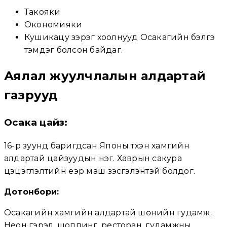
Такояки
Окономияки
Кушикацу зэрэг хоолнууд Осакагийн бэлгэ
тэмдэг болсон байдаг.
Аялал жуулчлалын алдартай
газрууд
Осака цайз:
16-р зуунд баригдсан Японы түүхэн хамгийн
алдартай цайзуудын нэг. Хаврын сакура
цэцэглэлтийн үеэр маш үзэсгэлэнтэй болдог.
Дотонбори:
Осакагийн хамгийн алдартай шөнийн гудамж.
Неон гэрэл, шоппинг, ресторан, гудамжны