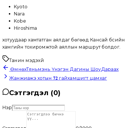
Kyoto
Nara
Kobe
Hiroshima
хотуудаар хамтатган аялдаг бөгөөд Кансай бүсийн
хамгийн тохиромжтой аяллын маршрут болдог.
Танин мэдэхүй
Өмнөх
Тяньмэнь Үнэгэн Дагины Шоу
Дараах
Жанжиажэ хотын 𝟕𝟐 гайхамшигт цамхаг
Сэтгэгдэл (
0
)
Нэр