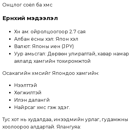
Онцлог соёл ба хүмүүс
Ерөнхий мэдээлэл
Хүн ам: ойролцоогоор 2.7 сая
Албан ёсны хэл: Япон хэл
Валют: Японы иен (JPY)
Уур амьсгал: Дөрвөн улиралтай, хавар намар
аялалд хамгийн тохиромжтой
Осакагийн хүмүүсийг Япондоо хамгийн:
Нээлттэй
Хөгжилтэй
Илэн далангүй
Найрсаг хүмүүс гэж үздэг.
Тус хот нь худалдаа, инээдмийн урлаг, гудамжны
хоолоороо алдартай. Ялангуяа: