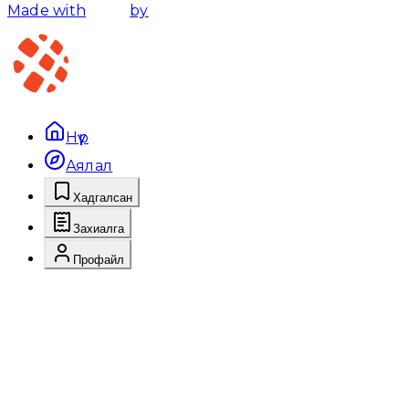
Made with
by
Нүүр
Аялал
Хадгалсан
Захиалга
Профайл