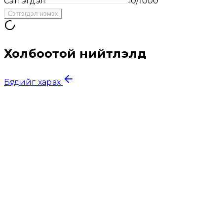
Сэтгэгдэл
0
/1000
Сэтгэгдэл нэмэх
Холбоотой нийтлэлүүд
Бүгдийг харах