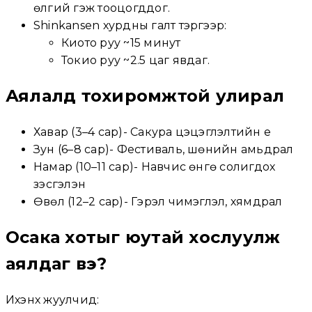
өлгий гэж тооцогддог.
Shinkansen хурдны галт тэргээр:
Киото руу ~15 минут
Токио руу ~2.5 цаг явдаг.
Аялалд тохиромжтой улирал
Хавар (3–4 сар)- Сакура цэцэглэлтийн үе
Зун (6–8 сар)- Фестиваль, шөнийн амьдрал
Намар (10–11 сар)- Навчис өнгө солигдох
үзэсгэлэн
Өвөл (12–2 сар)- Гэрэл чимэглэл, хямдрал
Осака хотыг юутай хослуулж
аялдаг вэ?
Ихэнх жуулчид: