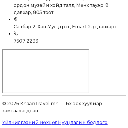
ордон музейн хойд талд Мөнх тауэр, 8
давхар, 805 тоот
Салбар 2: Хан-Уул дүүрэг, Emart 2-р давхарт
7507 2233
© 2026 KhaanTravel.mn — Бүх эрх хуулиар
хамгаалагдсан.
Үйлчилгээний нөхцөл
Нууцлалын бодлого