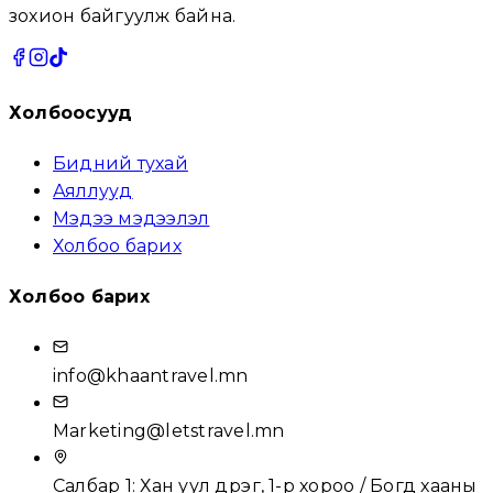
зохион байгуулж байна.
Холбоосууд
Бидний тухай
Аяллууд
Мэдээ мэдээлэл
Холбоо барих
Холбоо барих
info@khaantravel.mn
Marketing@letstravel.mn
Салбар 1: Хан уул дүүрэг, 1-р хороо / Богд хааны