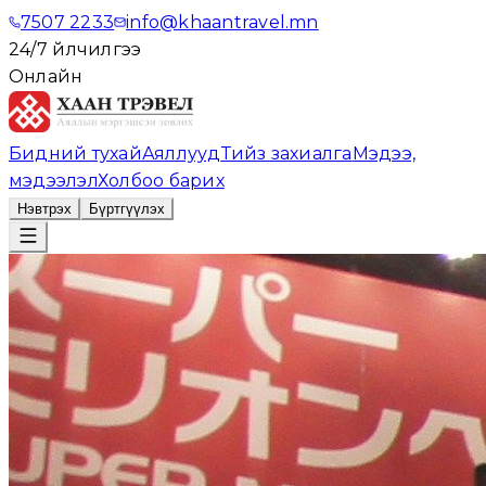
7507 2233
info@khaantravel.mn
24/7 үйлчилгээ
Онлайн
Бидний тухай
Аяллууд
Тийз захиалга
Мэдээ,
мэдээлэл
Холбоо барих
Нэвтрэх
Бүртгүүлэх