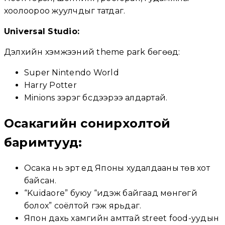
хоолоороо жуулчдыг татдаг.
Universal Studio:
Дэлхийн хэмжээний theme park бөгөөд:
Super Nintendo World
Harry Potter
Minions зэрэг бүсүүдээрээ алдартай.
Осакагийн сонирхолтой
баримтууд:
Осака нь эрт үед Японы худалдааны төв хот
байсан.
“Kuidaore” буюу “идэж байгаад мөнгөгүй
болох” соёлтой гэж ярьдаг.
Япон дахь хамгийн амттай street food-уудын